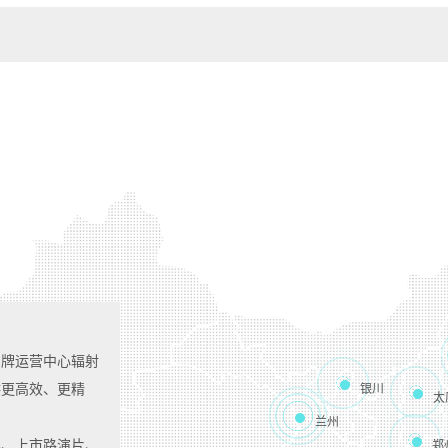
品牌运营中心辐射
供更高效、更精
银川
太
兰州
影、上市路演片、
郑