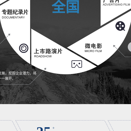
全国
发展，挖掘企业潜力，将
一一展开。
+