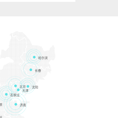
哈尔滨
长春
北京
沈阳
天津
石家庄
原
济南
州