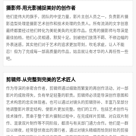
摄影师-用光影捕捉美好的创作者
他们是伟大的旗手，团队的中坚力量，影片主创人员之一，负责影片摄
影造型处理是摄影艺术创作和技术处理的负责人。所有流淌的文字创意
最终都要经过他们转化为美轮美奂的光影作品。优秀的摄影师与导演是
最佳拍档，他们心灵相通，默契十足。别被他们放荡不羁、不修边幅的
外表迷惑，其实他们对于艺术的追求更加苛刻，吹毛求疵，让人不能
忍！但为了完成每一部高质量的作品，姑且就让有才华的人再任性一些
吧。
剪辑师-从完整到完美的艺术匠人
作为导演的亲密合作者，剪辑师通过细致而繁复的再创作活动，对一部
影片的成败得失，负有举足轻重的职责。剪辑师必须是导演创作意图和
艺术构思的忠实体现者。也可以通过对镜头的剪辑弥补、丰富乃至部分
地调整影片原定结构，使影片更加完整。他们的工作，包括艺术创作与
技术操作，贯串于整个影片摄制过程中，在完成样片剪辑、对白双片制
作、混录双片制作等不同阶段，都须与有关部门通力合作。他们是一群
日以继夜，经常昼伏夜出的潜行者，通过对镜头精细而恰到好处的剪接