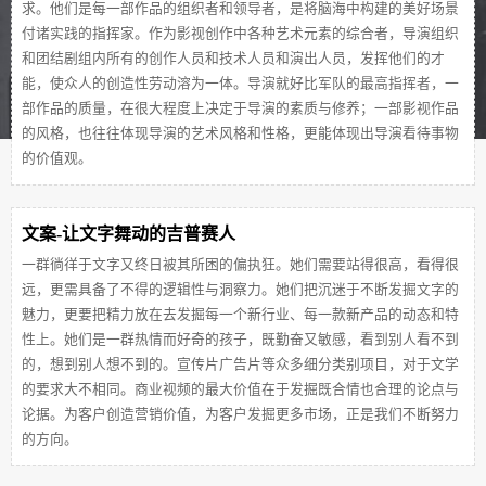
求。他们是每一部作品的组织者和领导者，是将脑海中构建的美好场景
付诸实践的指挥家。作为影视创作中各种艺术元素的综合者，导演组织
和团结剧组内所有的创作人员和技术人员和演出人员，发挥他们的才
能，使众人的创造性劳动溶为一体。导演就好比军队的最高指挥者，一
部作品的质量，在很大程度上决定于导演的素质与修养；一部影视作品
的风格，也往往体现导演的艺术风格和性格，更能体现出导演看待事物
的价值观。
文案-让文字舞动的吉普赛人
一群徜徉于文字又终日被其所困的偏执狂。她们需要站得很高，看得很
远，更需具备了不得的逻辑性与洞察力。她们把沉迷于不断发掘文字的
魅力，更要把精力放在去发掘每一个新行业、每一款新产品的动态和特
性上。她们是一群热情而好奇的孩子，既勤奋又敏感，看到别人看不到
的，想到别人想不到的。宣传片广告片等众多细分类别项目，对于文学
的要求大不相同。商业视频的最大价值在于发掘既合情也合理的论点与
论据。为客户创造营销价值，为客户发掘更多市场，正是我们不断努力
的方向。